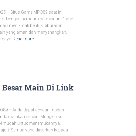
25 – Situs Game MPO89 saat ini
mum. Dengan beragam permainan Game
ain menikmati bentuk hiburan ini.
ain yang aman dan menyenangkan,
ercaya
Read more
Besar Main Di Link
PO89 – Anda dapat dengan mudah
a mainkan sendiri. Mungkin sulit
tapi mudah untuk menemukannya.
ajari. Semua yang diajarkan kepada