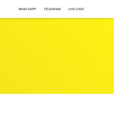
WHATSAPP
TELEGRAM
LIVE CHAT