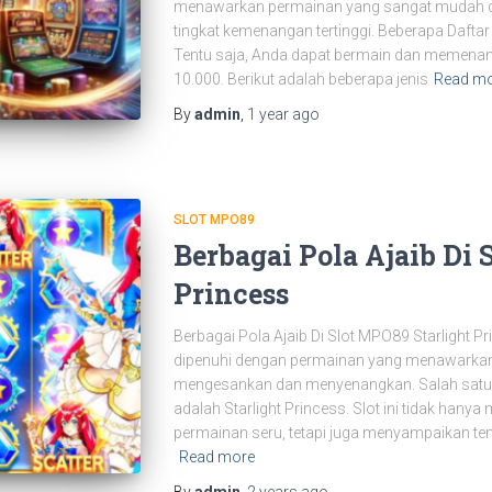
menawarkan permainan yang sangat mudah d
tingkat kemenangan tertinggi. Beberapa Daf
Tentu saja, Anda dapat bermain dan memena
10.000. Berikut adalah beberapa jenis
Read m
By
admin
,
1 year
ago
SLOT MPO89
Berbagai Pola Ajaib Di 
Princess
Berbagai Pola Ajaib Di Slot MPO89 Starlight Pr
dipenuhi dengan permainan yang menawarka
mengesankan dan menyenangkan. Salah satu
adalah Starlight Princess. Slot ini tidak hany
permainan seru, tetapi juga menyampaikan te
Read more
By
admin
,
2 years
ago