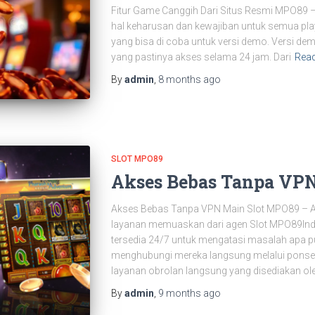
Fitur Game Canggih Dari Situs Resmi MPO89 
hal keharusan dan kewajiban untuk semua pla
yang bisa di coba untuk versi demo. Versi dem
yang pastinya akses selama 24 jam. Dari
Rea
By
admin
,
8 months
ago
SLOT MPO89
Akses Bebas Tanpa VP
Akses Bebas Tanpa VPN Main Slot MPO89 – 
layanan memuaskan dari agen Slot MPO89Ind
tersedia 24/7 untuk mengatasi masalah apa pu
menghubungi mereka langsung melalui ponsel
layanan obrolan langsung yang disediakan ol
By
admin
,
9 months
ago