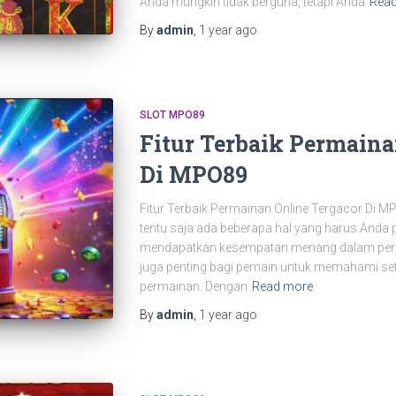
Anda mungkin tidak berguna, tetapi Anda
Rea
By
admin
,
1 year
ago
SLOT MPO89
Fitur Terbaik Permaina
Di MPO89
Fitur Terbaik Permainan Online Tergacor Di 
tentu saja ada beberapa hal yang harus Anda 
mendapatkan kesempatan menang dalam perma
juga penting bagi pemain untuk memahami set
permainan. Dengan
Read more
By
admin
,
1 year
ago