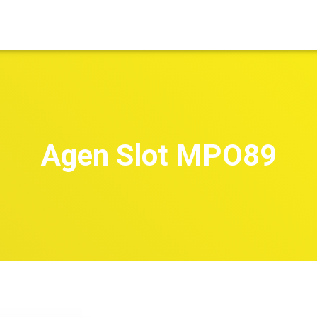
Agen Slot MPO89