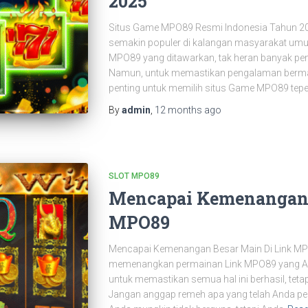
2025
Situs Game MPO89 Resmi Indonesia Tahun 20
semakin populer di kalangan masyarakat u
MPO89 yang ditawarkan, tak heran banyak pem
Namun, untuk memastikan pengalaman berm
penting untuk memilih situs Game MPO89 tep
By
admin
,
12 months
ago
SLOT MPO89
Mencapai Kemenangan 
MPO89
Mencapai Kemenangan Besar Main Di Link M
memenangkan permainan Link MPO89 yang And
untuk memastikan semua hal ini berhasil, te
Jangan anggap remeh apa yang telah Anda pel