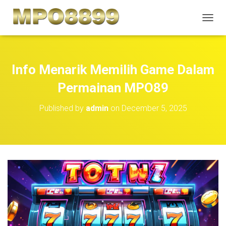
T
O
G
G
L
Info Menarik Memilih Game Dalam
E
N
Permainan MPO89
A
V
Published by
admin
on
December 5, 2025
I
G
A
T
I
O
N