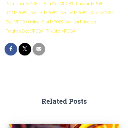
Permainan MPO89
Pola Slot MPO89
Putaran MPO89
RTP MPO89
Scatter MPO89
Simbol MPO89
Situs MPO89
Slot MPO89 Online
Slot MPO89 Starlight Princess
Taruhan Slot MPO89
Trik Slot MPO89
Related Posts