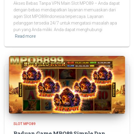
Akses Bebas Tanpa VPN Main Slot MPO89 – Anda dapat
dengan bebas mendapatkan layanan memuaskan dari
agen Slot MPO89Indonesia terpercaya. Layanan
pelanggan tersedia 24/7 untuk mengatasi masalah apa
pun yang Anda miliki. Anda dapat menghubungi
Read more
SLOT MPO89
Paduan Game MPO89 Simple Dan