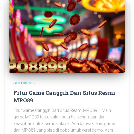
SLOT MPO89
Fitur Game Canggih Dari Situs Resmi
MPO89
Fitur Game Canggih Dari Situs Resmi MPO89 – Main
game MPO89 tentu salah satu hal keharusan dan
kewajiban untuk semua player. Ada banyak jenis game
dari MPO89 yang bisa di coba untuk versi demo. Versi