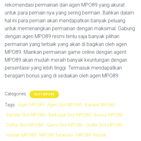
rekomendasi permainan dari agen MPO89 yang akurat
untuk para pemain nya yang sering bermain. Bahkan dalam
hal ini para pemain akan mendapatkan banyak peluang
untuk memenangkan permainan dengan maksimal. Gabung
dengan agen MPO89 resmi tentu saja banyak pilihan
permainan yang terbaik yang akan di bagikan oleh agen
MPO89. Mainkan permainan game online dengan agent
MPO89 akan mudah meraih banyak keuntungan dengan
persentase yang lebih tinggi. Termasuk mendapatkan
beragam bonus yang di sediakan oleh agen MPO89.
Categories:
SLOT MPO89
Tags:
Agen MPO89
Agen Slot MPO89
Bandar MPO89
Bandar Slot MPO89
Berbagai Slot MPO89
Bonus MPO89
Daftar Slot MPO89
Game Slot MPO89
Grafik Slot MPO89
Hadiah MPO89
MPO89 Teraman
MPO89 Terbaik