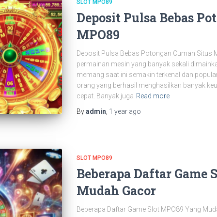
SLOT MPO89
Deposit Pulsa Bebas Po
MPO89
Deposit Pulsa Bebas Potongan Cuman Situs 
permainan mesin yang banyak sekali dimainkan
memang saat ini semakin terkenal dan popular 
orang yang berhasil menghasilkan banyak k
cepat. Banyak juga
Read more
By
admin
,
1 year
ago
SLOT MPO89
Beberapa Daftar Game 
Mudah Gacor
Beberapa Daftar Game Slot MPO89 Yang Mudah 