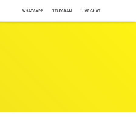
WHATSAPP
TELEGRAM
LIVE CHAT