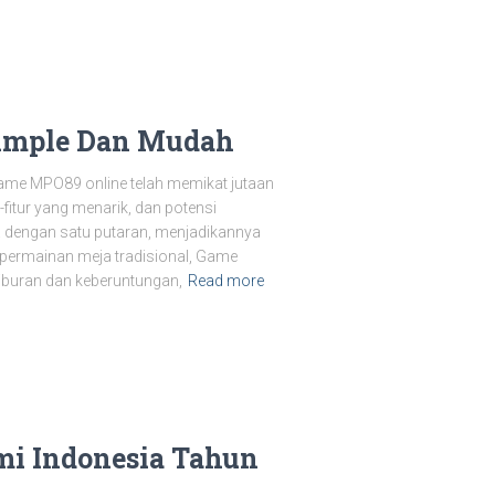
imple Dan Mudah
e MPO89 online telah memikat jutaan
fitur yang menarik, dan potensi
dengan satu putaran, menjadikannya
ti permainan meja tradisional, Game
buran dan keberuntungan,
Read more
i Indonesia Tahun