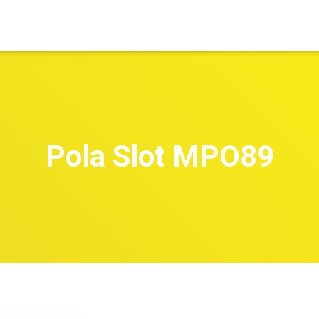
Pola Slot MPO89