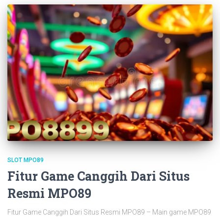
SLOT MPO89
Fitur Game Canggih Dari Situs
Resmi MPO89
Fitur Game Canggih Dari Situs Resmi MPO89 – Main game MPO89