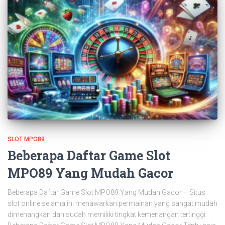
SLOT MPO89
Beberapa Daftar Game Slot
MPO89 Yang Mudah Gacor
Beberapa Daftar Game Slot MPO89 Yang Mudah Gacor – Situs
slot online selama ini menawarkan permainan yang sangat mudah
dimenangkan dan sudah memiliki tingkat kemenangan tertinggi.