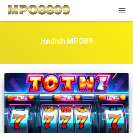
TOGG
NAVIG
Hadiah MPO89