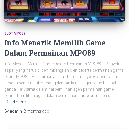
SLOT MPO89
Info Menarik Memilih Game
Dalam Permainan MPO89
Info Menarik Memilih Game Dalam Permainan MPO89 – Banyak
aspek yang harus di pertimbangkan oleh pecinta permainan game
online MPO89. Hal utamanya ialah harus menyeleksi permainan
dengan benar untuk menang dengan keuntungan yang berlipat
ganda. Terutama dalam hal pemilihan agen permainan game
online. Pemilihan agen dalam permainan game online tentu
Read more
By
admin
,
8 months
ago