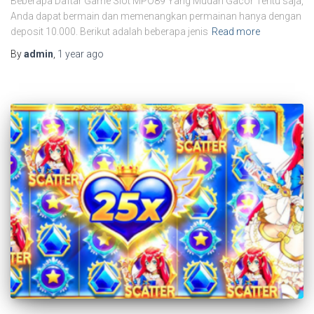
Beberapa Daftar Game Slot MPO89 Yang Mudah Gacor Tentu saja,
Anda dapat bermain dan memenangkan permainan hanya dengan
deposit 10.000. Berikut adalah beberapa jenis
Read more
By
admin
,
1 year
ago