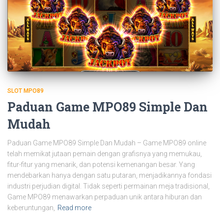
SLOT MPO89
Paduan Game MPO89 Simple Dan
Mudah
Paduan Game MPO89 Simple Dan Mudah – Game MPO89 online
telah memikat jutaan pemain dengan grafisnya yang memukau,
fitur-fitur yang menarik, dan potensi kemenangan besar. Yang
mendebarkan hanya dengan satu putaran, menjadikannya fondasi
industri perjudian digital. Tidak seperti permainan meja tradisional,
Game MPO89 menawarkan perpaduan unik antara hiburan dan
keberuntungan,
Read more