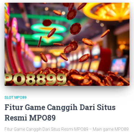
SLOT MPO89
Fitur Game Canggih Dari Situs
Resmi MPO89
Fitur Game Canggih Dari Situs Resmi MPO89 – Main game MPO89