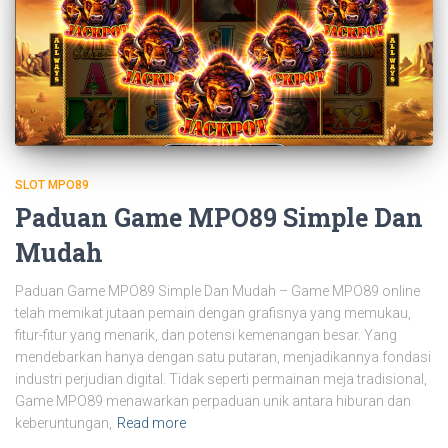
SLOT MPO89
Paduan Game MPO89 Simple Dan
Mudah
Paduan Game MPO89 Simple Dan Mudah – Game MPO89 online
telah memikat jutaan pemain dengan grafisnya yang memukau,
fitur-fitur yang menarik, dan potensi kemenangan besar. Yang
mendebarkan hanya dengan satu putaran, menjadikannya fondasi
industri perjudian digital. Tidak seperti permainan meja tradisional,
Game MPO89 menawarkan perpaduan unik antara hiburan dan
keberuntungan,
Read more