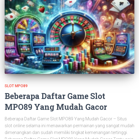
SLOT MPO89
Beberapa Daftar Game Slot
MPO89 Yang Mudah Gacor
Beberapa Daftar Game Slot MPO89 Yang Mudah Gacor – Situs
slot online selama ini menawarkan permainan yang sangat mudah
dimenangkan dan sudah memiliki tingkat kemenangan tertinggi.