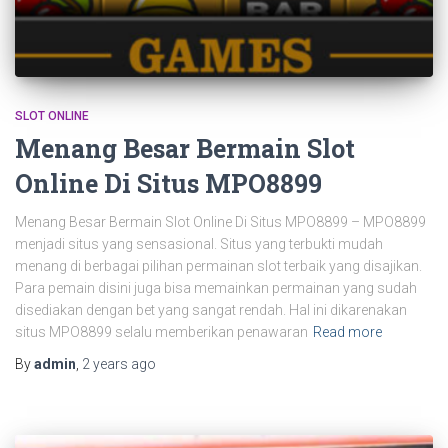
SLOT ONLINE
Menang Besar Bermain Slot
Online Di Situs MPO8899
Menang Besar Bermain Slot Online Di Situs MPO8899 – MPO8899
menjadi situs yang sensasional. Situs yang terbukti mudah
menang di berbagai pilihan permainan slot terbaik yang disajikan.
Para pemain disini juga bisa memainkan permainan yang sudah
disediakan dengan bet yang sangat rendah. Hal ini dikarenakan
situs MPO8899 selalu memberikan penawaran
Read more
By
admin
,
2 years
ago