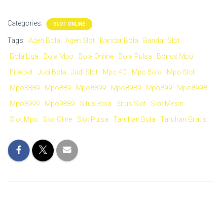
Categories:
SLOT ONLINE
Tags:
Agen Bola
Agen Slot
Bandar Bola
Bandar Slot
Bola Liga
Bola Mpo
Bola Online
Bola Pulsa
Bonus Mpo
Freebet
Judi Bola
Judi Slot
Mpo 4D
Mpo Bola
Mpo Slot
Mpo8889
Mpo889
Mpo8899
Mpo8989
Mpo899
Mpo8998
Mpo8999
Mpo9889
Situs Bola
Situs Slot
Slot Mesin
Slot Mpo
Slot Oline
Slot Pulsa
Taruhan Bola
Taruhan Gratis