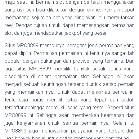
maju saat ini. Bermain slot dengan bertaruh menggunakan
uang asli pun bisa dilakukan dengan online. Pemain dapat
memasang sejumlah bet yang diinginkan lalu memutarkan
reel. Dengan tujuan untuk dapat memenangkan permainan
slot dan juga mendapatkan jackpot yang besar.
Situs MPO8899 mempunyai beragam jenis permainan yang
dapat dipilih. Permainan permainan ini tentu nya sangat lah
populer dengan dukungan dari provider yang ternama. Dan
juga situs MPO8899 memiliki banyak sekali bonus yang
disediakan di dalam permainan slot. Sehingga ini akan
menjadi sebuah keuntungan tersendiri untuk setiap pemain
yang memainkan nya. Untuk dapat menikmati semua ini
tentu saja harus memilih situs yang tepat dan sudah
terdaftar sehingga memiliki lisensi yang resmi. Seperti situs
MPO8899 ini. Sehingga akan memberikan keamanan dan
juga kenyamanan untuk semua pemain nya. Selain itu
MPO8899 juga menawarkan pelayanan yang terbaik dan
juga banyak bonus untuk setiap member yang bergabung.