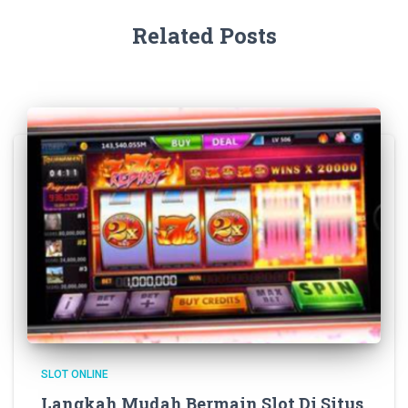
Related Posts
SLOT ONLINE
Langkah Mudah Bermain Slot Di Situs