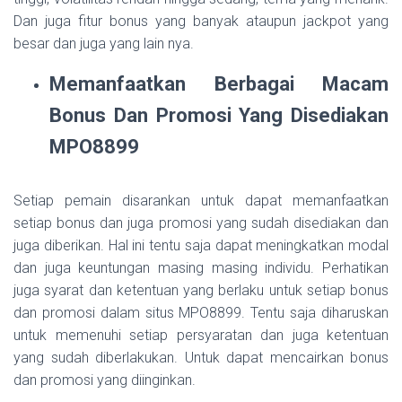
Dan juga fitur bonus yang banyak ataupun jackpot yang
besar dan juga yang lain nya.
Memanfaatkan Berbagai Macam
Bonus Dan Promosi Yang Disediakan
MPO8899
Setiap pemain disarankan untuk dapat memanfaatkan
setiap bonus dan juga promosi yang sudah disediakan dan
juga diberikan. Hal ini tentu saja dapat meningkatkan modal
dan juga keuntungan masing masing individu. Perhatikan
juga syarat dan ketentuan yang berlaku untuk setiap bonus
dan promosi dalam situs MPO8899. Tentu saja diharuskan
untuk memenuhi setiap persyaratan dan juga ketentuan
yang sudah diberlakukan. Untuk dapat mencairkan bonus
dan promosi yang diinginkan.