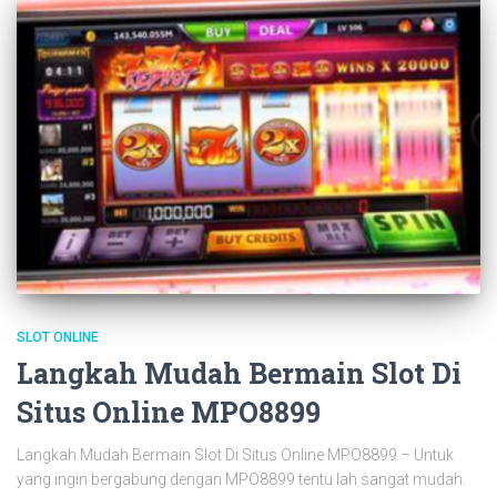
SLOT ONLINE
Langkah Mudah Bermain Slot Di
Situs Online MPO8899
Langkah Mudah Bermain Slot Di Situs Online MPO8899 – Untuk
yang ingin bergabung dengan MPO8899 tentu lah sangat mudah.