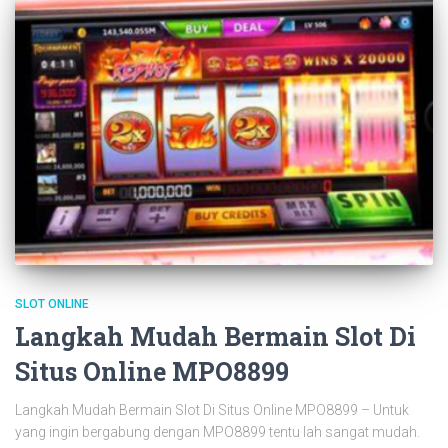
SLOT ONLINE
Langkah Mudah Bermain Slot Di
Situs Online MPO8899
Langkah Mudah Bermain Slot Di Situs Online MPO8899 – Untuk
yang ingin bergabung dengan MPO8899 tentu lah sangat mudah.